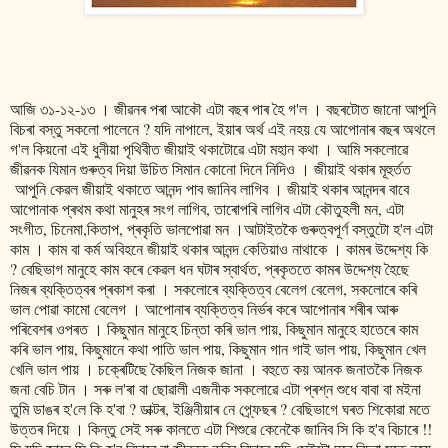
আজি ৩১-১২-১৩ । জীৱনৰ পৰা আকৌ এটা বছৰ পাৰ হৈ গ'ল । বছৰটোত জানো আপুনি
বিচৰা বস্তু সকলো পালেনে ? যদি নাপালে, ইয়াৰ অৰ্থ এই নহয় যে আপোনাৰ বছৰ অথলে
গ'ল কিয়নো এই ধুনীয়া পৃথিবীত জীয়াই থকাটোৱে এটা মহান কথা । আমি সকলোৱে
জীৱনক যিমান গুৰুত্ব দিয়া উচিত সিমান কোনো দিনে নিদিও । জীয়াই থকাৰ মূহুৰ্তত
আপুনি কেৱল জীয়াই থকাতে আনন্দ পাব জানিব লাগিব । জীয়াই থকাৰ আনন্দৰ বাবে
আপোনাক প্ৰথম কথা মানুহৰ সংগ লাগিব, তাৰোপৰি লাগিব এটা কৌতুহলী মন, এটা
সংগীত, চিনেমা,কিতাপ, প্ৰকৃতি ভালপোৱা মন ।আটাইতকৈ গুৰুত্বপূৰ্ণ বস্তুটো হ'ল এটা
কাম । কাম বা কৰ্ম অবিহনে জীয়াই থকাৰ আনন্দ কেতিয়াও নাথাকে । কামৰ উদ্দেশ্য কি
? বেছিভাগ মানুহে কাম কৰে কেৱল ধন ঘটাৰ স্বাৰ্থত, প্ৰকৃততে কামৰ উদ্দেশ্য হৈছে
নিজৰ ব্যক্তিত্বৰ প্ৰকাশ কৰা । সকলোৰে ব্যক্তিত্ব বেলেগ বেলেগ, সকলোৰে কৰি
ভাল পোৱা কামো বেলেগ । আপোনাৰ ব্যক্তিত্ব নিৰ্ভৰ কৰে আপোনাৰ শৰীৰ আৰু
পৰিবেশৰ ওপৰত । কিছুমান মানুহে চিন্তা কৰি ভাল পায়, কিছুমান মানুহে হাতেৰে কাম
কৰি ভাল পায়, কিছুমানে কথা পাতি ভাল পায়, কিছুমান গান গাই ভাল পায়, কিছুমান খেল
খেলি ভাল পায় । চক্ৰেটিছে কৈছিল নিজক জানা । বহুতে কয় আনক জনাতকৈ নিজক
জনা বেচি টান । সৰু ল'ৰা বা ছোৱালী এজনীক সকলোৱে এটা প্ৰশ্ন শুধে বাবা বা মইনা
তুমি ডাঙৰ হ'লে কি হ'বা ? ডাক্টৰ, ইঞ্জিনীয়াৰ নে প্ৰ্ফেছৰ ? বেছিভাগে ঘৰত শিকোৱা মতে
উত্তৰ দিয়ে । কিন্তু সেই সৰু কালতে এটা শিশুৱে কেনেকৈ জানিব সি কি হ'ব বিচাৰে !!