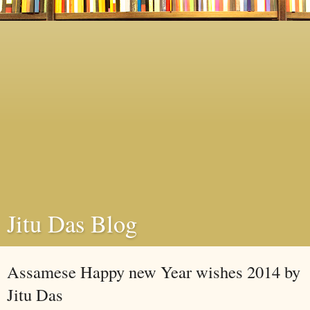
Jitu Das Blog
Assamese Happy new Year wishes 2014 by
Jitu Das