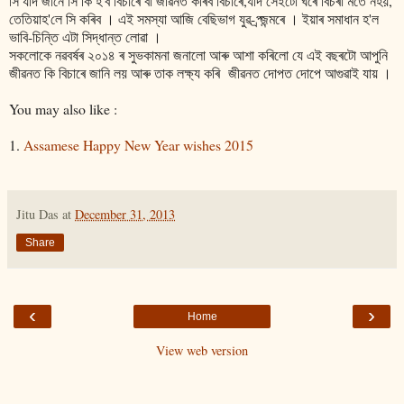
সি যদি জানে সি কি হ'ব বিচাৰে বা জীৱনত কৰিব বিচাৰে,যদি সেইটো ঘৰে বিচৰা মতে নহয়,
তেতিয়াহ'লে সি কৰিব । এই সমস্যা আজি বেছিভাগ যুৱ-প্ৰ্জন্মৰে । ইয়াৰ সমাধান হ'ল
ভাবি-চিন্তি এটা সিদ্ধান্ত লোৱা ।
সকলোকে নৱবৰ্ষৰ ২০১৪ ৰ সুভকামনা জনালো আৰু আশা কৰিলো যে এই বছৰটো আপুনি
জীৱনত কি বিচাৰে জানি লয় আৰু তাক লক্ষ্য কৰি জীৱনত দোপত দোপে আগুৱাই যায় ।
You may also like :
1.
Assamese Happy New Year wishes 2015
Jitu Das
at
December 31, 2013
Share
‹
›
Home
View web version