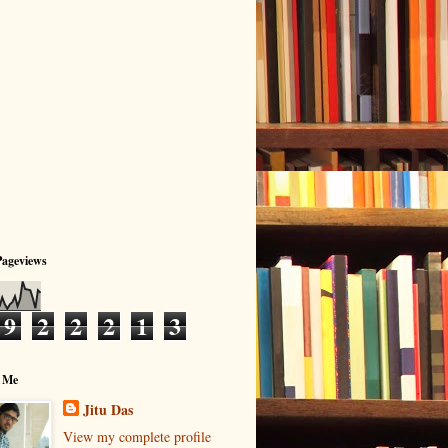
Pageviews
9
2
2
2
1
3
 Me
Jitu Das
View my complete profile