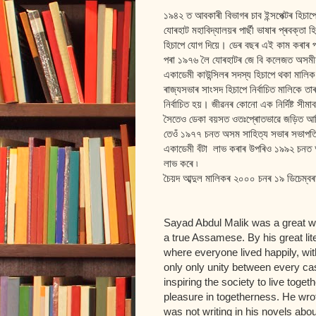
১৯৪২ ত আবকাৰী বিভাগৰ চাব ইন্সপেক্টৰ হিচ
যোৰহাট মহাবিদ্যালয়ৰ পাৰ্ছী ভাষাৰ প্ৰবক্তা হি
হিচাপে যোগ দিয়ে। ডেৰ বছৰ এই কাম কৰাৰ প
পৰা ১৯৭৬ লৈ যোৰহাটৰ জে বি কলেজত অসমীয়
একাডেমী কাউন্সিলৰ সদস্য হিচাপে থকা মালি
ৰাজ্যসভাৰ সাংসদ হিচাপে নিৰ্বাচিত মালিকে 
নিৰ্বাচিত হয়। জীৱনৰ কোনো এক নিৰ্দিষ্ট সীম
সৈতেও ডেকা বয়সত ওতঃপ্ৰোতভাৱে জড়িত 
তেওঁ ১৯৭৭ চনত অসম সাহিত্য সভাৰ সভাপতি হ
একাডেমী বঁটা লাভ কৰাৰ উপৰিও ১৯৯২ চনত অসম
লাভ কৰে ৷
চৈয়দ আব্দুল মালিকৰ ২০০০ চনৰ ১৯ ডিচেম্বৰ
Sayad Abdul Malik was a great w
a true Assamese. By his great li
where everyone lived happily, with 
only only unity between every ca
inspiring the society to live togeth
pleasure in togetherness. He wrot
was not writing in his novels abou