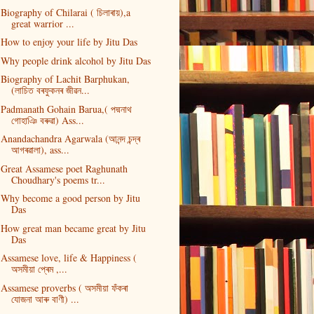
Biography of Chilarai ( চিলাৰায়),a
great warrior ...
How to enjoy your life by Jitu Das
Why people drink alcohol by Jitu Das
Biography of Lachit Barphukan,
(লাচিত বৰফুকনৰ জীৱন...
Padmanath Gohain Barua,( পদ্মনাথ
গোহাঞি বৰুৱা) Ass...
Anandachandra Agarwala (আনন্দ চন্দ্ৰ
আগৰৱালা), ass...
Great Assamese poet Raghunath
Choudhary's poems tr...
Why become a good person by Jitu
Das
How great man became great by Jitu
Das
Assamese love, life & Happiness (
অসমীয়া প্ৰেম ,...
Assamese proverbs ( অসমীয়া ফঁকৰা
যোজনা আৰু বাণী) ...