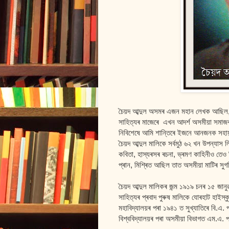
চৈয়দ আব্দুল অসমৰ এজন মহান লেখক আছিল,
সাহিত্যৰ মাজেৰে এখন আদৰ্শ অসমীয়া সমাজৰ ক
নিবিশেষে আমি শান্তিৰে ইজনে আনজনক সহায় কৰ
চৈয়দ আব্দুল মালিকে সৰ্বমুঠ ৬২ খন উপন্যা
কবিতা, হাস্যৰসৰ ৰচনা, ভ্ৰমণ কাহিনীও তে
প্ৰান, মিশ্ৰিত আছিল তাত অসমীয়া মাটিৰ সুগ
চৈয়দ আব্দুল মালিকৰ জন্ম ১৯১৯ চনৰ ১৫ জানু
সাহিত্যৰ প্ৰবাদ পুৰুষ মালিকে যোৰহাট হাইস
মহাবিদ্যালয়ৰ পৰা ১৯৪১ ত সুখ্যাতিৰে বি.এ.
বিশ্ববিদ্যালয়ৰ পৰা অসমীয়া বিভাগত এম.এ. পৰ