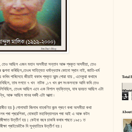
 তেও আছিল এজন মহান অসমীয়া সন্তান আৰু প্ৰকৃত অসমীয়া, তেও
ল্পনা কৰিছিল,তেওৰ সাহিত্যত ধৰ্মান্ধতাৰ কোনো স্থান নাই, জাতি-ধৰ্ম
িব পাৰিলেহে জীয়াই থকাৰ প্ৰকৃত আন্ন্দ পোৱা যায় , এনেকুৱা কথাৰে
Total 
স লিখিছিল, তাৰ লগতে ৭ খন নাটক ,১৭ খন গল্প সংকলনকে আদি কৰি তেও
ও লিখিছিল, তেওৰ আছিল এনে এক বিশাল ব্যক্তিত্ব, যাৰ হৃদয়ত আছিল এটা
3
ন্ধি, আৰু আছিল মানৱ দৰদী এটা আত্মা ৷
ৱাৰীত হয় ]৷ গোলাঘাট জিলাৰ নাহৰণিত জন্ম গ্ৰহণ কৰা অসমীয়া কথা
About
্কুলৰ পৰা প্ৰৱেশিকা, যোৰহাট মহাবিদ্যালয়ৰ পৰা আই এ আৰু কটন
 পৰীক্ষাত উত্তীৰ্ণ হয়। কেইবা বছৰ চাকৰি কৰাৰ পাছত ১৯৫১ ত
ীক্ষা প্ৰাইভেটকৈ দি সুখ্যাতিৰে উত্তীৰ্ণ হয়।