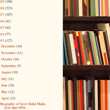
019
(198)
018
(223)
017
(107)
016
(41)
015
(42)
014
(57)
013
(127)
December
(16)
►
November
(11)
►
October
(16)
►
September
(5)
►
August
(10)
►
July
(11)
►
June
(14)
►
May
(12)
►
April
(12)
▼
Biography of Syed Abdul Malik,
(চৈয়দ আব্দুল মালিক...