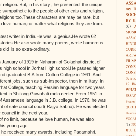
ASS
r religion. But, in his story , he presented the unique
my li
 sympathetic to the people of other cats and religion,
SOC
religions too.These characters are may be rare, but
BY J
o love human,no matter what religions they are from.
(6)
MUSI
t writer in India.He was a genius.He wrote 62
ASSA
rt stories.He also wrote many poems, wrote humorous
HIND
e did is so extra-ordinary.
CURI
ARTW
FILM
January of 1919 in Naharani of Golaghat district of
CON
s high school in Jorhat High school,He passed higher
CONS
and graduated B.A from Cotton College in 1941. And
Scien
ferent jobs, such as sub-inspector, then in military. In
12 Bi
hat College, teaching Persian language for two years
WHA
tent in Shillong-Guwahati radio center. From 1951 to
ESSAY
f Assamese language in J.B. college. In 1976, he was
Stories
t of sate council court( Rajya Sabha). He was elected
QUOT
 council in the next year.
Desires
VOCA
 no limit, because he love human, he was also
(1)
FR
his young age.
JITU 
, he received many awards, including Padamshri,
FIND