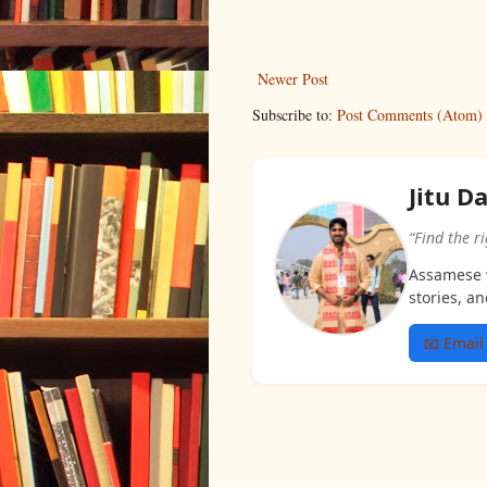
Newer Post
Subscribe to:
Post Comments (Atom)
Jitu D
“Find the r
Assamese w
stories, an
📧 Email