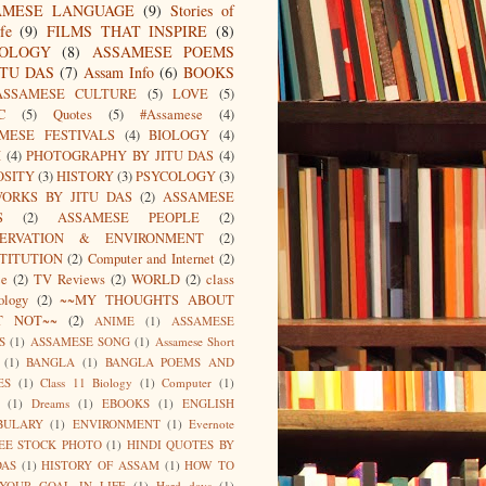
AMESE LANGUAGE
(9)
Stories of
fe
(9)
FILMS THAT INSPIRE
(8)
IOLOGY
(8)
ASSAMESE POEMS
ITU DAS
(7)
Assam Info
(6)
BOOKS
ASSAMESE CULTURE
(5)
LOVE
(5)
C
(5)
Quotes
(5)
#Assamese
(4)
MESE FESTIVALS
(4)
BIOLOGY
(4)
I
(4)
PHOTOGRAPHY BY JITU DAS
(4)
OSITY
(3)
HISTORY
(3)
PSYCOLOGY
(3)
ORKS BY JITU DAS
(2)
ASSAMESE
S
(2)
ASSAMESE PEOPLE
(2)
SERVATION & ENVIRONMENT
(2)
TITUTION
(2)
Computer and Internet
(2)
ce
(2)
TV Reviews
(2)
WORLD
(2)
class
ology
(2)
~~MY THOUGHTS ABOUT
T NOT~~
(2)
ANIME
(1)
ASSAMESE
S
(1)
ASSAMESE SONG
(1)
Assamese Short
(1)
BANGLA
(1)
BANGLA POEMS AND
ES
(1)
Class 11 Biology
(1)
Computer
(1)
(1)
Dreams
(1)
EBOOKS
(1)
ENGLISH
BULARY
(1)
ENVIRONMENT
(1)
Evernote
EE STOCK PHOTO
(1)
HINDI QUOTES BY
DAS
(1)
HISTORY OF ASSAM
(1)
HOW TO
 YOUR GOAL IN LIFE
(1)
Hard days
(1)