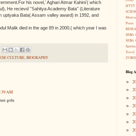
rnment.For his novel,' Aghari Atmar Kahini'( which
IFTTT
l), He recievd ''Sahitya Academy Bata'' (Literature
SCIEN
 uptyaka Bata( Assam valley award) in 1992, and
Motiva
Poem
ul Malik died in the age 89 in 2000.( which year I was
RESE
SEBA 
SEBA 
Spiritu
Travel
ESE CULTURE
,
BIOGRAPHY
ZUBE
Blog A
2
►
2
►
8:39 AM
2
►
basi golu
2
►
2
►
2
►
2
►