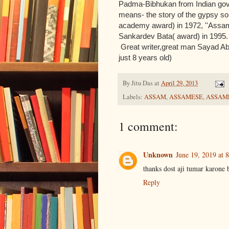
Padma-Bibhukan from Indian gove
means- the story of the gypsy sou
academy award) in 1972, ''Assam
Sankardev Bata( award) in 1995.
Great writer,great man Sayad Abd
just 8 years old)
By
Jitu Das
at
April 29, 2013
Labels:
ASSAM
,
ASSAMESE
,
ASSAM
1 comment:
Unknown
June 19, 2019 at 
thanks dost aji tumar karone 
Reply