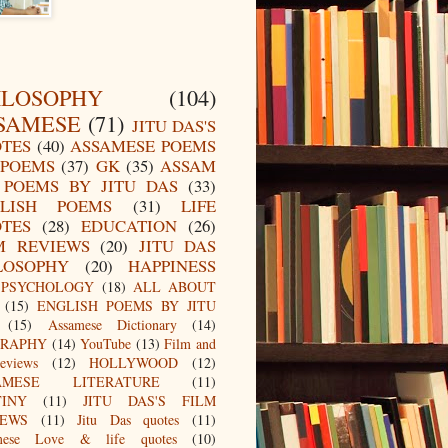
ILOSOPHY
(104)
SAMESE
(71)
JITU DAS'S
TES
(40)
ASSAMESE POEMS
POEMS
(37)
GK
(35)
ASSAM
POEMS BY JITU DAS
(33)
LISH POEMS
(31)
LIFE
TES
(28)
EDUCATION
(26)
M REVIEWS
(20)
JITU DAS
LOSOPHY
(20)
HAPPINESS
PSYCHOLOGY
(18)
ALL ABOUT
(15)
ENGLISH POEMS BY JITU
(15)
Assamese Dictionary
(14)
GRAPHY
(14)
YouTube
(13)
Film and
eviews
(12)
HOLLYWOOD
(12)
AMESE LITERATURE
(11)
TINY
(11)
JITU DAS'S FILM
IEWS
(11)
Jitu Das quotes
(11)
mese Love & life quotes
(10)