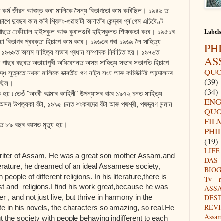
াপে কৰ্ম জীৱন আৰম্ভ কৰা মালিকে সৈন্য বিভাগতো কাম কৰিছিল। ১৯৪৬ ত
চাপে দুবছৰ কাম কৰি শ্বিলং-গুৱাহাটী অনাতাঁৰ কেন্দ্ৰৰ প্ৰ'গেম এচিষ্টেণ্ট
াছত ঢেকীয়াল হাইস্কুল আৰু কুৰালগুৰি হাইস্কুলত শিক্ষকতা কৰে। ১৯৫১ৰ
Labels
া বিভাগৰ প্ৰবক্তা হিচাপে কাম কৰে। ১৯৬৩ৰ পৰা ১৯৬৯ লৈ সাহিত্য
PH
ক ১৯৬৯ত অসম সাহিত্য সভাৰ প্ৰধান সম্পাদক নিৰ্বাচিত হয়। ১৯৭৬ত
AS
তাৰ পাছৰ বছৰত অভায়াপুৰী অধিবেশনত অসম সাহিত্য সভাৰ সভাপতি হিচাপে
QUO
াবদ্ধ সুত্ৰতে নথকা মালিকে ভাৰতীয় গণ নাট্য সংঘ আৰু কমিউনিষ্ট আন্দোলনৰ
(39)
আছিল।
(34)
য় ৷ তেওঁ "অঘৰী আত্মাৰ কাহিনী" উপন্যাসৰ বাবে ১৯৭২ চনত সাহিত্য
ENG
 উপত্যকা বঁটা, ১৯৯৫ চনত শংকৰদেৱ বঁটা আৰু পদ্মশ্ৰী, পদ্মভূষণ সন্মান
QUO
FIL
ত ৮৯ বছৰ বয়সত মৃত্যু হয়।
PHI
(19)
LIFE
riter of Assam, He was a great son mother Assam,and
DAS
terature, he dreamed of an ideal Assamese society,
BIO
people of different religions. In his literature,there is
Tv r
st and religions.I find his work great,because he was
ASS
er , and not just live, but thrive in harmony in the
DES
REV
e in his novels, the characters so amazing, so real.He
Assa
t the society with people behaving indifferent to each